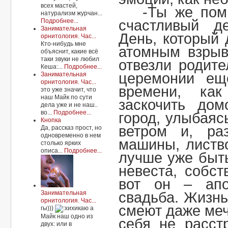
всех мастей,
-Ты же по
натурализм журчан...
Подробнее...
счастливый д
Занимательная
День, который
орнитология. Час...
Кто-нибудь мне
атомным взрыв
объяснит, какие всё
таки звуки не любил
отвезли родите
Кеша:...
Подробнее...
церемонии ещ
Занимательная
орнитология. Час...
времени, ка
это уже значит, что
наш Майк по сути
заскочить дом
дела уже и не наш..
во...
Подробнее...
город, улыбаяс
Кнопка
ветром и, ра
Да, рассказ прост, но
одновременно в нем
машины, листво
столько ярких
описа...
Подробнее...
лучше уже быт
невеста, собст
вот он – апо
Занимательная
свадьба. Жизнь
орнитология. Час...
смеют даже меч
гы)))
а
Майк наш одно из
себя не расст
двух: или в