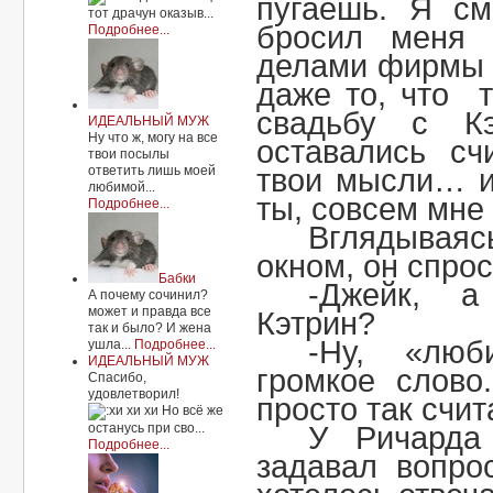
пугаешь. Я см
тот драчун оказыв...
бросил меня 
Подробнее...
делами фирмы и
даже то, что 
свадьбу с К
ИДЕАЛЬНЫЙ МУЖ
Ну что ж, могу на все
оставались сч
твои посылы
ответить лишь моей
твои мысли… и
любимой...
ты, совсем мн
Подробнее...
Вглядываяс
окном, он спрос
Бабки
-Джейк, 
А почему сочинил?
может и правда все
Кэтрин?
так и было? И жена
-Ну, «лю
ушла...
Подробнее...
ИДЕАЛЬНЫЙ МУЖ
громкое слово
Спасибо,
удовлетворил!
просто так счит
Но всё же
останусь при сво...
У Ричарда
Подробнее...
задавал вопро