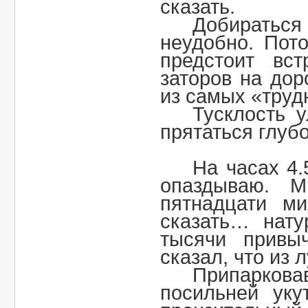
сказать.
Добирать
неудобно. Пот
предстоит вст
заторов на дор
из самых «труд
Тусклость 
прятаться глубо
На часах 4.
опаздываю. 
пятнадцати м
сказать… нату
тысячи привы
сказал, что из 
Припаркова
посильней уку