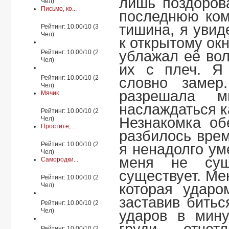
лишь поздоров
Чел)
Письмо, ко...
последнюю ком
тишина, я увид
Рейтинг: 10.00/10 (3
Чел)
к открытому ок
ублажал её во
Рейтинг: 10.00/10 (2
Чел)
их с плеч. Я 
Рейтинг: 10.00/10 (2
словно замер
Чел)
разрешала м
Мячик
наслаждаться к
Рейтинг: 10.00/10 (2
Незнакомка об
Чел)
Простите, ...
разбилось врем
Рейтинг: 10.00/10 (2
я ненадолго ум
Чел)
меня не сущ
Самородки...
существует. Ме
Рейтинг: 10.00/10 (2
которая ударо
Чел)
заставив битьс
Рейтинг: 10.00/10 (2
Чел)
ударов в мину
Рейтинг: 10.00/10 (2