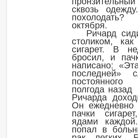
пронзительны
сквозь одежду
похолодать?
октября.
Ричард си
столиком, как
сигарет. В н
бросил, и пач
написано: «Эт
последней» 
постоянного
полгода назад
Ричарда доход
Он ежедневно 
пачки сигаре
ядами каждой
попал в больн
рак легких. 