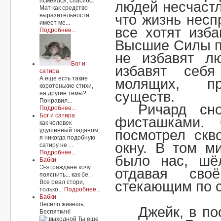
псмеялся, спасибо.
людей несчастл
Мат как средство
выразительности
что жизнь несп
имеет ме...
все хотят изб
Подробнее...
Высшие Силы п
не избавят л
Бог и
избавят себ
сатира
А еще есть такие
молящих, пр
коротенькие стихи,
существ.
на другие темы?
Понравил...
Ричард сн
Подробнее...
Бог и сатира
фисташками.
как человек
удушенный ладаном,
посмотрел скв
я никогда подобную
окну. В том м
сатиру не ...
Подробнее...
было нас, шё
Бабки
Э-э граждане хочу
отдавая сво
пояснить... как бе.
Все реал стори,
стекающим по с
только...
Подробнее...
Бабки
Весело живешь,
Джейк, в п
Беспяткин!
Ты еще