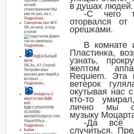
Грусное, с щемящей
в душах людей.
ноткой
стихотворение! Мы
-С чего 
уже не раз, на с...
Подробнее...
оторвался о
Смехуечка про ФГС
орешками.
Ой, не могу...я под
столом
Давно
так не смеялась!
В комнате 
Подробнее...
Пластинка, во
ИДЕАЛЬНЫЙ
узнать, прокр
МУЖ
Ой,Ээ,..А?..Сергей
желтом аппа
Петрович,ваш
Requiem. Эта 
рассказ для людей,у
которых ...
ветерок гуля
Подробнее...
окутывая нас 
Анекдоты 2
кто-то умирал
августа про ВДВ-
вой...
лично мы с
ВДВ-СИЛА!!!!!!!!!!В
АСИЛИЮ
музыку Моцарта
ФИЛИППОВИЧУ:УРА
-Да всё 
!!!!ура!!!!!!!у р...
Подробнее...
случиться. Пре
Бабки