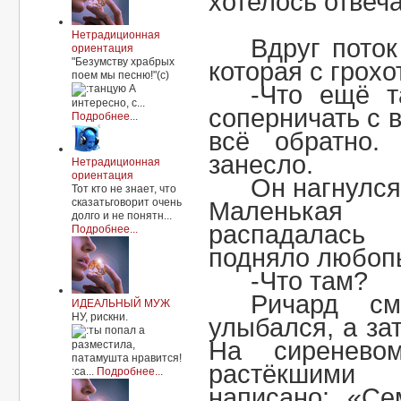
хотелось отвеча
Нетрадиционная
Вдруг поток
ориентация
"Безумству храбрых
которая с грохо
поем мы песню!"(с)
-Что ещё т
А
интересно, с...
соперничать с 
Подробнее...
всё обратно.
занесло.
Нетрадиционная
ориентация
Он нагнулся
Тот кто не знает, что
сказатьговорит очень
Маленькая
долго и не понятн...
распадалась
Подробнее...
подняло любоп
-Что там?
Ричард с
ИДЕАЛЬНЫЙ МУЖ
НУ, рискни.
улыбался, а за
а
На сиренево
разместила,
патамушта нравится!
растёкшим
:са...
Подробнее...
написано: «Се