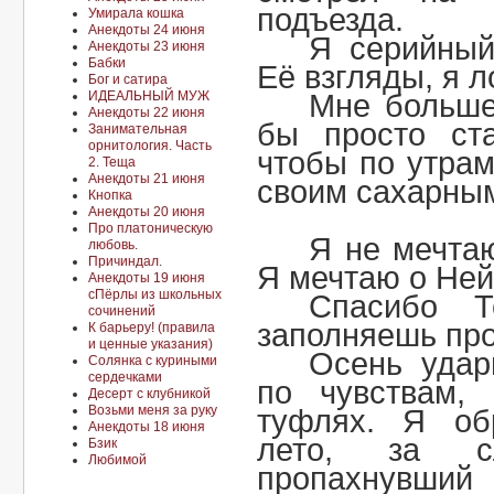
подъезда.
Умирала кошка
Анекдоты 24 июня
Я серийный
Анекдоты 23 июня
Бабки
Её взгляды, я 
Бог и сатира
ИДЕАЛЬНЫЙ МУЖ
Мне больше
Анекдоты 22 июня
бы просто ста
Занимательная
орнитология. Часть
чтобы по утра
2. Теща
Анекдоты 21 июня
своим сахарным
Кнопка
Анекдоты 20 июня
Про платоническую
Я не мечта
любовь.
Причиндал.
Я мечтаю о Ней
Анекдоты 19 июня
сПёрлы из школьных
Спасибо 
сочинений
заполняешь про
К барьеру! (правила
и ценные указания)
Осень удари
Солянка с куриными
сердечками
по чувствам,
Десерт с клубникой
Возьми меня за руку
туфлях. Я об
Анекдоты 18 июня
лето, за сл
Бзик
Любимой
пропахнувши