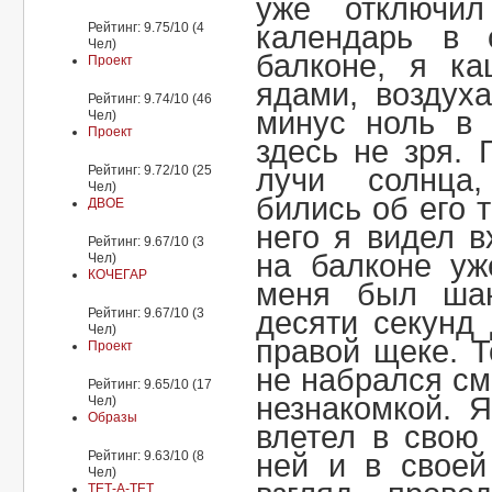
уже отключи
Рейтинг: 9.75/10 (4
календарь в 
Чел)
балконе, я ка
Проект
ядами, воздух
Рейтинг: 9.74/10 (46
минус ноль в 
Чел)
Проект
здесь не зря. 
Рейтинг: 9.72/10 (25
лучи солнца
Чел)
бились об его 
ДВОЕ
него я видел в
Рейтинг: 9.67/10 (3
на балконе уж
Чел)
КОЧЕГАР
меня был шан
Рейтинг: 9.67/10 (3
десяти секунд
Чел)
правой щеке. Т
Проект
не набрался см
Рейтинг: 9.65/10 (17
незнакомкой. 
Чел)
Образы
влетел в свою
Рейтинг: 9.63/10 (8
ней и в своей
Чел)
ТЕТ-А-ТЕТ