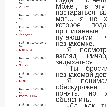
груди отчетл
Чел)
Может, в эт
Автобус
постараться в
Рейтинг: 10.00/10 (1
мог… я не хо
Чел)
которое под
Рейтинг: 10.00/10 (1
пропитанные
Чел)
Два дня из...
пугающими 
незнакомке.
Рейтинг: 10.00/10 (1
Чел)
Я посмот
Квартиран...
взгляд Рича
Рейтинг: 10.00/10 (1
задыхаться.
Чел)
ЗВЕРИ
-Ты броси
незнакомой де
Рейтинг: 10.00/10 (1
Чел)
Я понима
БЕЛКА
обескуражен.
Рейтинг: 10.00/10 (1
понять, но 
Чел)
ГОСТИНИЦА...
объяснить.
-Да как т
Рейтинг: 10.00/10 (1