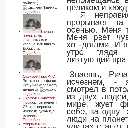
непомещаясь в
пойдем?)))
целиком и кажд
Лианка...
Подробнее...
Я неправи
прорывает на
осенью. Меня 
Палата
Меня рвет чу
номер семь
О мертвых или
хот-догами. И 
хорошо, или ничего.
Добрые мы.
утро, глядя 
Подробнее...
диктующий прав
-Знаешь, Рич
Смехуечка про ФГС
исчезнем, -
Вот такая вот фигня.
Всё у нас через жопу
смотрел в пото
делается.
Подробнее...
из двух людей
Пирожки с капустой
мире, жует ф
Прекрасный рецепт!
Обожаю пирожки
себе, за одну 
имено из духовки, с
румянн...
люди на плане
Подробнее...
улицах станет 
Умирала кошка