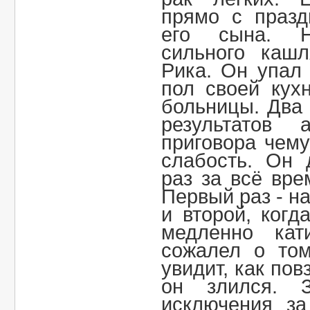
прямо с празд
его сына. Н
сильного каш
Рика. Он упал
пол своей кух
больницы. Два
результатов 
приговора чему
слабость. Он 
раз за всё вре
Первый раз - на
и второй, когд
медленно кат
сожалел о том
увидит, как пов
он злился. 
исключения за