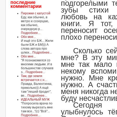
подгорелыми т
последние
комментарии
зубы стихи 
Пирожки с капустой
любовь на ка
Еду, как обычно, в
метро и созерцаю,
книги. Я тот
как обычно,
переносит осе
очередную р...
Подробнее...
плохо переноси
Обо мне...
И ещё это БЖ... Жили
были БЖ и БМ))) А
Сколько се
слова автора про
шлюх...
Подробнее...
мне? В эту ми
Обо мне...
"Я познакомился со
мне так мало
многими людьми. И в
большинстве случаев
некому вспоми
э...
Подробнее...
нужно. Мне кр
Там, где земля
встречается с н...
нужно. А счаст
Правда, Валентинка,
прикольно)) А ещё
меня никогда не
там "леший бродит",
ве...
Подробнее...
буду несчастли
ИДЕАЛЬНЫЙ МУЖ
Сегодня
"Попросила врача по
тихому вырезать мне
улыбнулось тё
там все..."(с) "Всё"...
Подробнее...