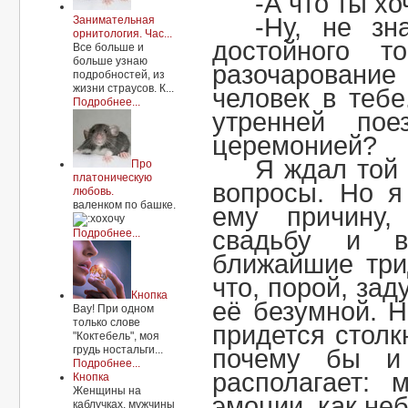
-А что ты х
-Ну, не зн
Занимательная
орнитология. Час...
достойного т
Все больше и
больше узнаю
разочарование
подробностей, из
жизни страусов. К...
человек в теб
Подробнее...
утренней по
церемонией?
Я ждал той 
Про
платоническую
вопросы. Но я
любовь.
валенком по башке.
ему причину,
свадьбу и 
Подробнее...
ближайшие три
что, порой, за
Кнопка
её безумной. 
Вау! При одном
только слове
придется столк
"Коктебель", моя
грудь ностальги...
почему бы и
Подробнее...
располагает: 
Кнопка
Женщины на
эмоции, как неб
каблучках, мужчины