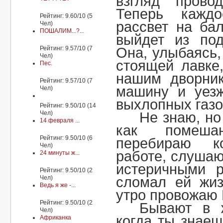
взгляд пров
Теперь кажд
Рейтинг: 9.60/10 (5
рассвет на ба
Чел)
ПОШАЛИМ...?...
выйдет из под
Рейтинг: 9.57/10 (7
Она, улыбаясь,
Чел)
стоящей лавке
Пес.
нашим дворник
Рейтинг: 9.57/10 (7
машину и уезж
Чел)
выхлопных газо
Рейтинг: 9.50/10 (14
Чел)
Не знаю, но
14 февраля ...
как помеша
Рейтинг: 9.50/10 (6
перебираю к
Чел)
работе, слушаю
24 минуты ж...
истеричными 
Рейтинг: 9.50/10 (2
Чел)
сломал ей жиз
Ведь я же -...
утро провожаю 
Рейтинг: 9.50/10 (2
Бывают в 
Чел)
когда ты знае
Африканка