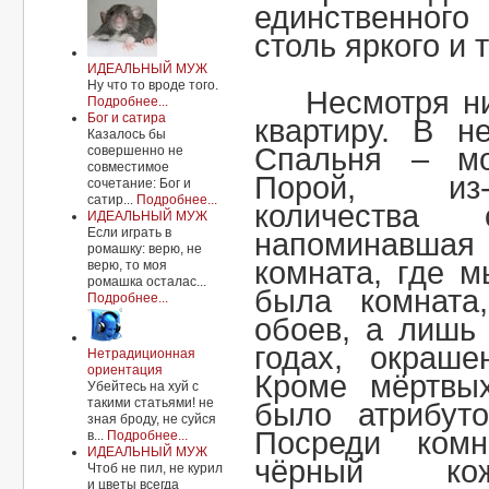
единственног
столь яркого и 
ИДЕАЛЬНЫЙ МУЖ
Ну что то вроде того.
Несмотря н
Подробнее...
Бог и сатира
квартиру. В н
Казалось бы
Спальня – мо
совершенно не
совместимое
Порой, из-
сочетание: Бог и
сатир...
Подробнее...
количества
ИДЕАЛЬНЫЙ МУЖ
Если играть в
напоминавша
ромашку: верю, не
комната, где 
верю, то моя
ромашка осталас...
была комната
Подробнее...
обоев, а лишь 
годах, окраш
Нетрадиционная
ориентация
Кроме мёртвы
Убейтесь на хуй с
такими статьями! не
было атрибут
зная броду, не суйся
Посреди ком
в...
Подробнее...
ИДЕАЛЬНЫЙ МУЖ
чёрный к
Чтоб не пил, не курил
и цветы всегда