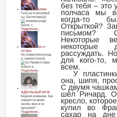
без тебя – это
Бабки
полчаса мы в
Гы))) ну и рисковый
ты, Беспяткин))))
когда-то б
ради
Открыткой? За
бухла, т...
Подробнее...
письмом? С
Некоторые в
некоторые
Бог и
сатира
рассуждать. Н
Ну славатебегоспад
для кого-то, 
и, заработало)))
Приветствую
всем.
нового а...
Подробнее...
У пластинк
она, шипя, про
С двумя чашкам
шёл Ричард. О
ИДЕАЛЬНЫЙ МУЖ
Бедная ромашка. Как
кресло, которо
говорится моим
салом, мне и по
купил во Фра
мусалам? ...
Подробнее...
сахар на дне