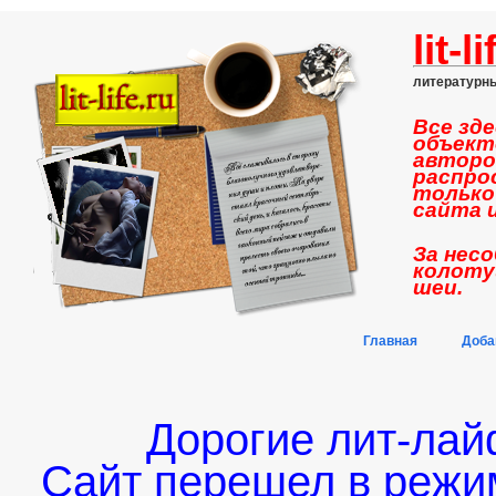
lit-l
литературн
Все зд
объект
авторо
распро
только
сайта и
За нес
колоту
шеи.
Главная
Доба
Дорогие лит-лай
Сайт перешел в режим