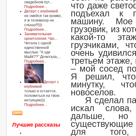
свадебном пут...
что даже свет
Подробнее...
подъехал к п
Десерт с клубникой
не смейся так громко,
машину. Мое
я ж телевизор не
слышу!!!)))
грузовик, из ко
Подробнее...
Занимательная
какой-то эт
орнитология. Час...
грузчиками, ч
Читала с одной
единственной
очень удивилс
мыслью: "А хде
МайК??" Дочитала,...
третьем этаже,
Подробнее...
– мой сосед п
Я решил, что
минутку, что
Десерт с
клубникой
новоселов.
только и остается,
положиться на твою
Я сделал па
интуицию)))
Подробнее...
искал слова,
дальше, но
существующие 
Лучшие рассказы
для того,