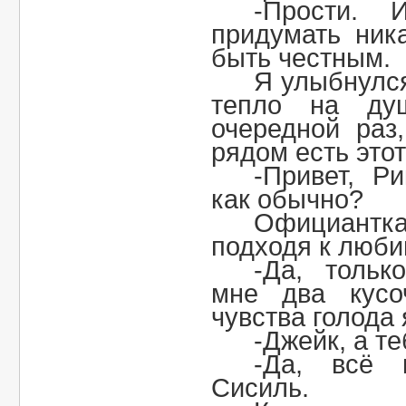
-Прости.
придумать ник
быть честным.
Я улыбнулся
тепло на ду
очередной раз
рядом есть этот
-Привет, Р
как обычно?
Официантк
подходя к люб
-Да, тольк
мне два кусо
чувства голода 
-Джейк, а т
-Да, всё 
Сисиль.