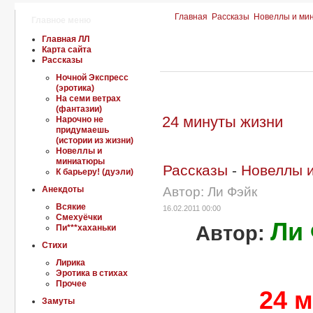
Главная
Рассказы
Новеллы и ми
Главное меню
Главная ЛЛ
Карта сайта
Рассказы
Ночной Экспресс
(эротика)
На семи ветрах
(фантазии)
24 минуты жизни
Нарочно не
придумаешь
(истории из жизни)
Новеллы и
миниатюры
Рассказы
-
Новеллы 
К барьеру! (дуэли)
Анекдоты
Автор: Ли Фэйк
Всякие
16.02.2011 00:00
Смехуёчки
Ли
Автор:
Пи***хаханьки
Стихи
Лирика
Эротика в стихах
Прочее
24 
Замуты