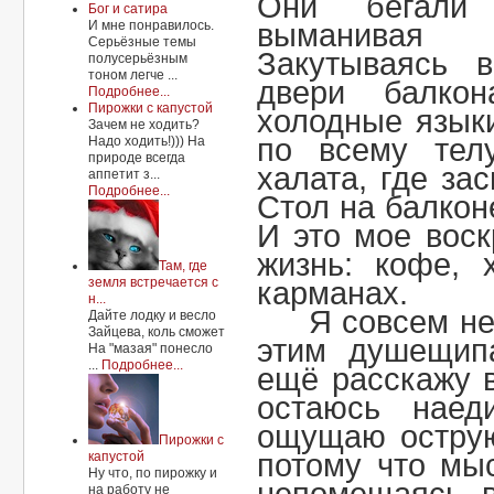
Они бегали
Бог и сатира
И мне понравилось.
выманивая
Серьёзные темы
Закутываясь 
полусерьёзным
тоном легче ...
двери балкон
Подробнее...
Пирожки с капустой
холодные язык
Зачем не ходить?
по всему тел
Надо ходить!))) На
природе всегда
халата, где за
аппетит з...
Подробнее...
Стол на балконе
И это мое воск
жизнь: кофе, 
Там, где
земля встречается с
карманах.
н...
Я совсем не
Дайте лодку и весло
Зайцева, коль сможет
этим душещип
На "мазая" понесло
...
Подробнее...
ещё расскажу 
остаюсь нае
ощущаю острую
Пирожки с
потому что мы
капустой
Ну что, по пирожку и
на работу не