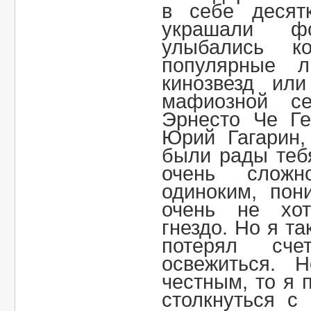
в себе десят
украшали фо
улыбались к
популярные л
кинозвезд ил
мафиозной с
Эрнесто Че Ге
Юрий Гагарин,
были рады теб
очень сложн
одиноким, пон
очень не хот
гнездо. Но я та
потерял сче
освежиться. 
честным, то я 
столкнуться с