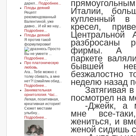
прямоуголь
дарил...
Подробнее...
Плоды деяний
Италии, боль
Рецепт
купленный в
рекомендованный
Валентиной, уже
кресел, прив
давно... И ей же нау...
Подробнее...
Центральной
Плоды деяний
Я против такой
разбросаны 
формулировки!
фирмы. А на
Просто
Вы не умеете ...
паркете валял
Подробнее...
Про платоническую
бывшей не
любовь.
безжалостно т
Ага... Тебе можно с
толку сбивать, а мне
неделю назад п
нет?! (смайлик обид...
Подробнее...
Затягивая в
Занимательная
орнитология. Час...
посмотрел на м
Легкая, позитивная,
-Джейк, а 
креативная история!
Сюжет местами
мне все-так
улыбну...
Подробнее...
жениться, и вм
женой сидишь 