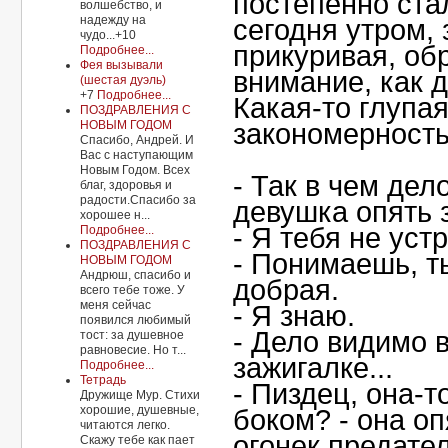
постепенно стал
волшебство, и
надежду на
сегодня утром, 
чудо...+10
прикуривая, об
Подробнее...
Фея вызывали
внимание, как д
(шестая дуэль)
+7
Подробнее...
Какая-то глупа
ПОЗДРАВЛЕНИЯ С
НОВЫМ ГОДОМ
закономерность
Спасибо, Андрей. И
Вас с наступающим
Новым Годом. Всех
- Так в чем дел
благ, здоровья и
радости.Спасибо за
девушка опять 
хорошее н...
- Я тебя не ус
Подробнее...
ПОЗДРАВЛЕНИЯ С
- Понимаешь, т
НОВЫМ ГОДОМ
Андрюш, спасибо и
добрая.
всего тебе тоже. У
меня сейчас
- Я знаю.
появился любимый
- Дело видимо в
тост: за душевное
равновесие. Но т...
зажигалке...
Подробнее...
Тетрадь
- Пиздец, она-т
Дружище Мур. Стихи
хорошие, душевные,
боком? - она оп
читаются легко.
огонек предате
Скажу тебе как пает