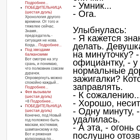
Подробнее...
- Умник...
ПОБЕДИТЕЛЬНИЦА
- Ога.
(шестая дуэль)
Хронология другого
времени. От того и
тяжелее сейчас.
Улыбнулась:
Знамя..
- Я кажется зна
председатель -
ситуация не нова.
делать. Девушк
Когда...
Подробнее...
Под звездами
на минуточку? 
балканскими
Вот смотрю на эту
официантку, - у
срань, и понимаю,
нормальные до
что полковник совсем
дурачок.
зажигалки? Ко
Опровергнуть можно
спокойно каждый...
заправлять.
Подробнее...
Фея вызывали
- К сожалению..
(шестая дуэль)
- Хорошо, несит
+8
Подробнее...
ПОБЕДИТЕЛЬНИЦА
- Одну минуту, 
(шестая дуэль)
Конечно, под Новый
удалилась.
год положено быть
маскам, костюмам,
- А эта, - огонь
шампанскому и пр.
послушно отозв
Вот и ряженая
колхозница по...