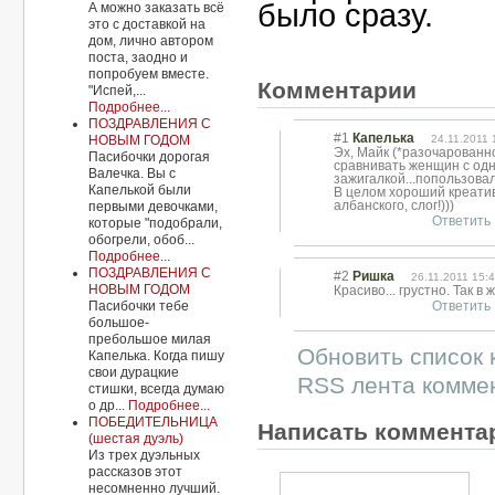
было сразу.
А можно заказать всё
это с доставкой на
дом, лично автором
поста, заодно и
попробуем вместе.
Комментарии
"Испей,...
Подробнее...
ПОЗДРАВЛЕНИЯ С
#1
Капелька
24.11.2011 
НОВЫМ ГОДОМ
Эх, Майк (*разочарованн
Пасибочки дорогая
сравнивать женщин с од
Валечка. Вы с
зажигалкой...попользовалс
Капелькой были
В целом хороший креатив
албанского, слог!)))
первыми девочками,
Ответить
которые "подобрали,
обогрели, обоб...
Подробнее...
ПОЗДРАВЛЕНИЯ С
#2
Ришка
26.11.2011 15:
НОВЫМ ГОДОМ
Красиво... грустно. Так в
Ответить
Пасибочки тебе
большое-
пребольшое милая
Обновить список
Капелька. Когда пишу
свои дурацкие
RSS лента коммен
стишки, всегда думаю
о др...
Подробнее...
ПОБЕДИТЕЛЬНИЦА
Написать коммента
(шестая дуэль)
Из трех дуэльных
рассказов этот
несомненно лучший.