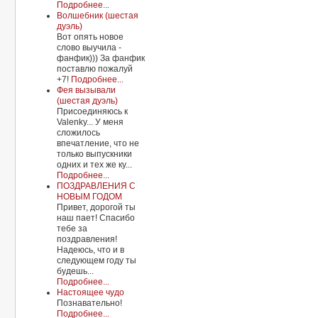
Подробнее...
Волшебник (шестая
дуэль)
Вот опять новое
слово выучила -
фанфик))) За фанфик
поставлю пожалуй
+7!
Подробнее...
Фея вызывали
(шестая дуэль)
Присоединяюсь к
Valenkу... У меня
сложилось
впечатление, что не
только выпускники
одних и тех же ку...
Подробнее...
ПОЗДРАВЛЕНИЯ С
НОВЫМ ГОДОМ
Привет, дорогой ты
наш пает! Спасибо
тебе за
поздравления!
Надеюсь, что и в
следующем году ты
будешь...
Подробнее...
Настоящее чудо
Познавательно!
Подробнее...