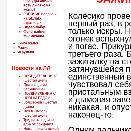
причуды или... а
есть ли секс на
кухне?
Колёсико прове
ГОРЯЧИЕ вопросы,
на БЕЛЫХ
первый раз, в р
страницах
Видео-Лайф
только искры. Н
Фонография
Мнемозины
огонек вспыхнул
Книга жалоб
и погас. Прикур
Радио
третьего раза. 
Игрульки
зажигалку на ст
затянувшейся п
Новостя на ЛЛ
единственный 
ПОБЕДИТЕЛЬНИЦА
(шестая дуэль)
чувствовал себ
Под звездами
балканскими
пристальным вз
ПОЗДРАВЛЕНИЯ С
и дымовая заве
НОВЫМ ГОДОМ
Волшебник (шестая
никакая, и опус
дуэль)
Фея вызывали
наконец-то.
(шестая дуэль)
Тридцать седьмая
ёлка от рождения
Одним пальчик
Невыносимых людей