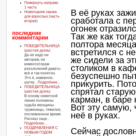
Повернуть направо.
1 часть
В её руках заж
Новогодняя сказка
для взрослых (часть
сработала с пер
вторая)
огонек отразилс
последние
Так же как тогд
комментарии
полтора месяца
ПОБЕДИТЕЛЬНИЦА
встретился с не
(шестая дуэль)
Да не надо ни
же сидели за э
авторам, ни
коментаторам
столиком в кафе
разъяснений давать-
всё и так понятно.
безуспешно пы
Это я, наверное,
прикурить. Пот
шутку...
Подробнее...
ПОБЕДИТЕЛЬНИЦА
спрятал старую
(шестая дуэль)
В основу сюжетной
карман, в баре 
линии положены
Вот эту самую, 
судьба женщины-
труженицы, тяжелое,
неё в руках.
послевоенное время.
Рассказ заце...
Подробнее...
ПОЗДРАВЛЕНИЯ С
Сейчас дослов
НОВЫМ ГОДОМ