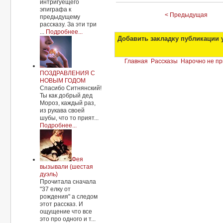
интригуещего
эпиграфа к
< Предыдущая
предыдущему
рассказу. За эти три
...
Подробнее...
Добавить закладку публикации у
Главная
Рассказы
Нарочно не пр
Зажигалка
ПОЗДРАВЛЕНИЯ С
НОВЫМ ГОДОМ
Спасибо Ситнянский!
Ты как добрый дед
Мороз, каждый раз,
из рукава своей
шубы, что то прият...
Подробнее...
Фея
вызывали (шестая
дуэль)
Прочитала сначала
"37 елку от
рождения" а следом
этот рассказ. И
ощущение что все
это про одного и т...