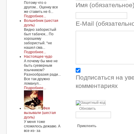
Потому что о
Имя (обязательное
другом... Оценку все
же ставить не б...
Подробнее...
Волшебник (шестая
E-Mail (обязательн
дуэль)
Видно забористый
был табачок... По
хорошему
забористый. *не
нашел сма...
Подробнее...
Настоящее чудо
А почему бы мне не
быть суеверным
язычником?
Разнообразия ради...
Подписаться на ув
Все так дружно
ломанул...
комментариях
Подробнее...
Фея
Обновить
вызывали (шестая
дуэль)
У меня тоже
Приклеить
сложилось дежавю. А
все из- за