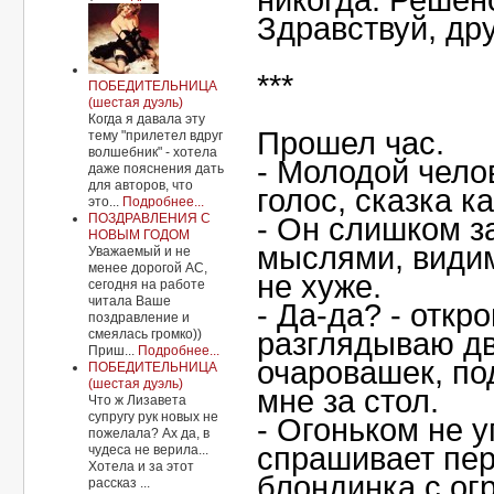
никогда. Решен
Здравствуй, др
***
ПОБЕДИТЕЛЬНИЦА
(шестая дуэль)
Когда я давала эту
Прошел час.
тему "прилетел вдруг
волшебник" - хотела
- Молодой челов
даже пояснения дать
для авторов, что
голос, сказка ка
это...
Подробнее...
ПОЗДРАВЛЕНИЯ С
- Он слишком з
НОВЫМ ГОДОМ
мыслями, видим
Уважаемый и не
менее дорогой АС,
не хуже.
сегодня на работе
читала Ваше
- Да-да? - откр
поздравление и
смеялась громко))
разглядываю д
Приш...
Подробнее...
очаровашек, по
ПОБЕДИТЕЛЬНИЦА
(шестая дуэль)
мне за стол.
Что ж Лизавета
супругу рук новых не
- Огоньком не у
пожелала? Ах да, в
спрашивает пер
чудеса не верила...
Хотела и за этот
блондинка с о
рассказ ...