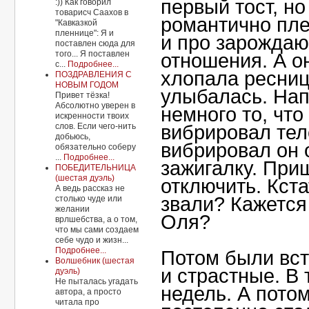
первый тост, но
:)) Как говорил
товарисч Саахов в
романтично пле
"Кавказкой
пленнице": Я и
и про зарожда
поставлен сюда для
того... Я поставлен
отношения. А он
с...
Подробнее...
хлопала ресни
ПОЗДРАВЛЕНИЯ С
НОВЫМ ГОДОМ
улыбалась. Нап
Привет тёзка!
Абсолютно уверен в
немного то, что
искренности твоих
слов. Если чего-нить
вибрировал тел
добьюсь,
вибрировал он 
обязательно соберу
...
Подробнее...
зажигалку. При
ПОБЕДИТЕЛЬНИЦА
(шестая дуэль)
отключить. Кста
А ведь рассказ не
звали? Кажется
столько чуде или
желании
Оля?
врлшебства, а о том,
что мы сами создаем
себе чудо и жизн...
Подробнее...
Потом были вст
Волшебник (шестая
и страстные. В 
дуэль)
Не пыталась угадать
недель. А потом
автора, а просто
читала про