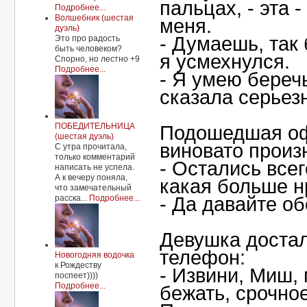
пальцах, - эта -
Подробнее...
Волшебник (шестая
меня.
дуэль)
- Думаешь, так 
Это про радость
быть человеком?
я усмехнулся.
Спорно, но лестно +9
Подробнее...
- Я умею беречь
сказала серьез
ПОБЕДИТЕЛЬНИЦА
Подошедшая о
(шестая дуэль)
виновато произ
С утра прочитала,
только комментарий
- Остались всег
написать не успела.
А к вечеру поняла,
какая больше н
что замечательный
расска...
Подробнее...
- Да давайте об
Девушка достал
телефон:
Новогодняя водочка
к Рождеству
- Извини, Миш,
поспеет))))
Подробнее...
бежать, срочное