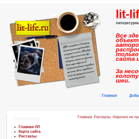
lit-l
литературн
Все зд
объект
авторо
распро
только
сайта и
За нес
колоту
шеи.
Главная
Доба
Главная
Рассказы
Нарочно не пр
Главное меню
Главная ЛЛ
Карта сайта
Рассказы