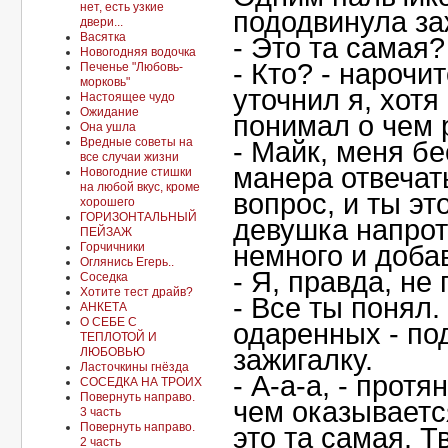
нет, есть узкие
пододвинула за
двери...
Васятка
- Это та самая?
Новогодняя водочка
- Кто? - нарочи
Печенье "Любовь-
морковь"
уточнил я, хотя
Настоящее чудо
Ожидание
понимал о чем 
Она ушла
Вредные советы на
- Майк, меня бе
все случаи жизни
манера отвечат
Новогодние стишки
на любой вкус, кроме
вопрос, и ты эт
хорошего
ГОРИЗОНТАЛЬНЫЙ
девушка напро
ПЕЙЗАЖ
Горчичники
немного и добави
Оглянись Егерь..
- Я, правда, не
Соседка
Хотите тест драйв?
- Все ты понял
АНКЕТА
О СЕБЕ С
одаренных - по
ТЕПЛОТОЙ И
зажигалку.
ЛЮБОВЬЮ
Ласточкины гнёзда
- А-а-а, - протян
СОСЕДКА НА ТРОИХ
Повернуть направо.
чем оказывается
3 часть
Повернуть направо.
это та самая. Т
2 часть