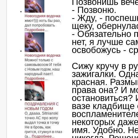
Позвонишь веч
- Позвоню.
- Жду, - поспеш
Новогодняя водочка
жмот!))) хоть бы раз,
щеку, обернула
дал попробовать
Подробнее...
- Обязательно 
нет, я лучше са
освобожусь - ср
Новогодняя водочка
Можно! только с
Сижу кручу в р
самовывозом И тебя
с Новым годом, наш
зажигалки. Одн
народный пает!
Подробнее...
красная. Разм
права она? И м
остановиться? 
вазе кладбище
ПОЗДРАВЛЕНИЯ С
НОВЫМ ГОДОМ
воспламенител
О, даааа. Sitnianski
точно АС про жопу
некоторых даж
выдал точка в точку
Не в бровь, как
имя. Удобно. Н
грится, стукнул в глаз
(а...
Подробнее...