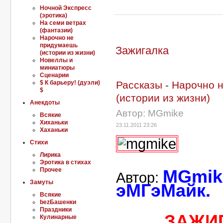
Ночной Экспресс
(эротика)
На семи ветрах
(фантазии)
Нарочно не
придумаешь
Зажигалка
(истории из жизни)
Новеллы и
миниатюры
Сценарии
$ К барьеру! (дуэли)
Рассказы
-
Нарочно 
$
(истории из жизни)
Анекдоты
Автор: MGmike
Всякие
Хиханьки
23.11.2011 23:26
Хаханьки
Стихи
Лирика
Эротика в стихах
Прочее
MGmik
Автор:
Замуты
эМГэМайк.
Всякие
bеzБашенки
Праздники
ЗАЖИ
Кулинарные