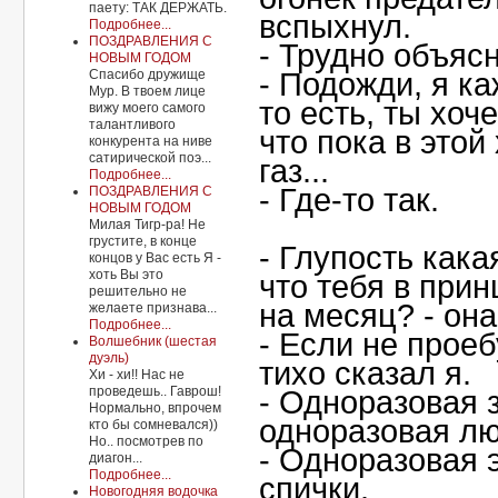
паету: ТАК ДЕРЖАТЬ.
вспыхнул.
Подробнее...
ПОЗДРАВЛЕНИЯ С
- Трудно объясн
НОВЫМ ГОДОМ
Спасибо дружище
- Подожди, я ка
Мур. В твоем лице
то есть, ты хоч
вижу моего самого
талантливого
что пока в этой
конкурента на ниве
сатирической поэ...
газ...
Подробнее...
- Где-то так.
ПОЗДРАВЛЕНИЯ С
НОВЫМ ГОДОМ
Милая Тигр-ра! Не
грустите, в конце
- Глупость кака
концов у Вас есть Я -
хоть Вы это
что тебя в прин
решительно не
на месяц? - он
желаете признава...
Подробнее...
- Если не проеб
Волшебник (шестая
дуэль)
тихо сказал я.
Хи - хи!! Нас не
проведешь.. Гаврош!
- Одноразовая 
Нормально, впрочем
одноразовая лю
кто бы сомневался))
Но.. посмотрев по
- Одноразовая э
диагон...
Подробнее...
спички.
Новогодняя водочка