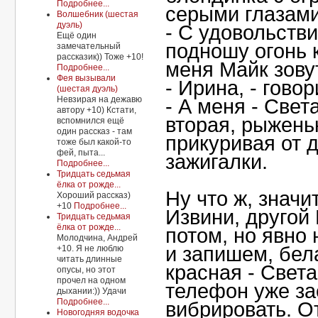
Подробнее...
серыми глазами
Волшебник (шестая
дуэль)
- С удовольстви
Ещё один
подношу огонь к
замечательный
рассказик)) Тоже +10!
меня Майк зовут
Подробнее...
Фея вызывали
- Ирина, - гово
(шестая дуэль)
Невзирая на дежавю
- А меня - Света
автору +10) Кстати,
вторая, рыжень
вспомнился ещё
один рассказ - там
прикуривая от 
тоже был какой-то
фей, пыта...
зажигалки.
Подробнее...
Тридцать седьмая
ёлка от рожде...
Ну что ж, значит
Хороший рассказ)
+10
Подробнее...
Извини, другой
Тридцать седьмая
ёлка от рожде...
потом, но явно 
Молодчина, Андрей
и запишем, бела
+10. Я не люблю
читать длинные
красная - Света
опусы, но этот
прочел на одном
телефон уже за
дыхании:)) Удачи
Подробнее...
вибрировать. О
Новогодняя водочка